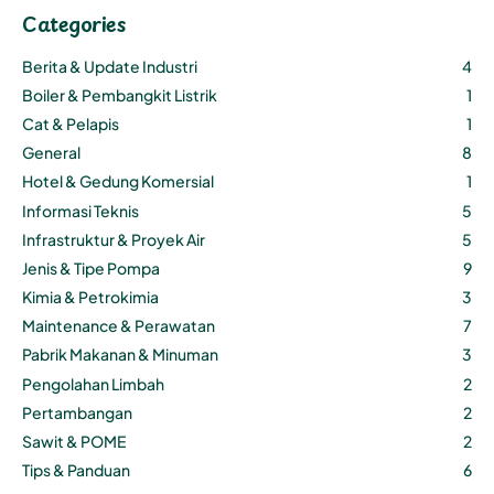
Categories
Berita & Update Industri
4
Boiler & Pembangkit Listrik
1
Cat & Pelapis
1
General
8
Hotel & Gedung Komersial
1
Informasi Teknis
5
Infrastruktur & Proyek Air
5
Jenis & Tipe Pompa
9
Kimia & Petrokimia
3
Maintenance & Perawatan
7
Pabrik Makanan & Minuman
3
Pengolahan Limbah
2
Pertambangan
2
Sawit & POME
2
Tips & Panduan
6