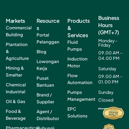
Business
Markets
Resource
Products
Hours
s
&
Commercial
(GMT+7)
Building
Services
Portal
Monday -
Pelanggan
Fluid
Plantation
Friday
Pumps
&
Blog
09.00 AM -
Agriculture
04.00 PM
Induction
Lowongan
Motor
Mining &
Kerja
Saturday
Smelter
Flow
09.00 AM -
Pusat
01.00 PM
Automation
Chemical
Bantuan
Industrial
Pumps
Sunday
Brand /
Management
Closed
Oil & Gas
Supplier
EPC
Food &
Agent /
Solutions
Beverage
Distributor
Pharmaceutical
Hubungi