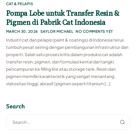
CAT & PELAPIS
Pompa Lobe untuk Transfer Resin &
Pigmen di Pabrik Cat Indonesia
MARCH 30, 2026
SAYLOR MICHAEL
NO COMMENTS YET
Industri cat dan pelapis (paint & coatings) di Indonesia terus
tumbuh pesat seiring dengan pembangunan infrastruktur dan
properti. Salah satu proses kritis dalam produksi cat adalah
transfer resin, pigmen, dan formulasi kental dari tangki
pencampuran ke filling line atau storage tank. Resin dan
pigmen memiliki karakteristik yang sangat menantang:
viskositas tinggi, abrasif (pigmen seperti titanium […]
Search