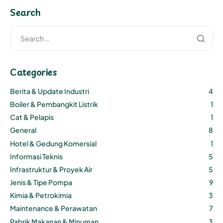
Search
Categories
Berita & Update Industri
4
Boiler & Pembangkit Listrik
1
Cat & Pelapis
1
General
8
Hotel & Gedung Komersial
1
Informasi Teknis
5
Infrastruktur & Proyek Air
5
Jenis & Tipe Pompa
9
Kimia & Petrokimia
3
Maintenance & Perawatan
7
Pabrik Makanan & Minuman
3