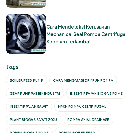
Cara Mendeteksi Kerusakan
Mechanical Seal Pompa Centrifugal
Sebelum Terlambat
Tags
BOILER FEED PUMP
CARA MENGATASI DRY RUN POMPA
GEAR PUMP PABRIK INDUSTRI
INSENTIF PAJAK BIOGAS POME
INSENTIF PAJAK SAWIT
NPSH POMPA CENTRIFUGAL
PLANT BIOGAS SAWIT 2026
POMPA AXIAL DRAINASE
POMPA BIOGAS POME
POMPA BOILER FEED