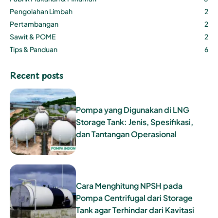
Pengolahan Limbah
2
Pertambangan
2
Sawit & POME
2
Tips & Panduan
6
Recent posts
Pompa yang Digunakan di LNG
Storage Tank: Jenis, Spesifikasi,
dan Tantangan Operasional
Cara Menghitung NPSH pada
Pompa Centrifugal dari Storage
Tank agar Terhindar dari Kavitasi