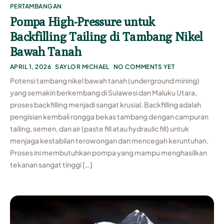
PERTAMBANGAN
Pompa High-Pressure untuk
Backfilling Tailing di Tambang Nikel
Bawah Tanah
APRIL 1, 2026
SAYLOR MICHAEL
NO COMMENTS YET
Potensi tambang nikel bawah tanah (underground mining)
yang semakin berkembang di Sulawesi dan Maluku Utara,
proses backfilling menjadi sangat krusial. Backfilling adalah
pengisian kembali rongga bekas tambang dengan campuran
tailing, semen, dan air (paste fill atau hydraulic fill) untuk
menjaga kestabilan terowongan dan mencegah keruntuhan.
Proses ini membutuhkan pompa yang mampu menghasilkan
tekanan sangat tinggi […]