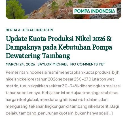
BERITA & UPDATE INDUSTRI
Update Kuota Produksi Nikel 2026 &
Dampaknya pada Kebutuhan Pompa
Dewatering Tambang
MARCH 24, 2026
SAYLOR MICHAEL
NO COMMENTS YET
Pemerintah Indonesia resmi menetapkan kuota produksi bijih
nikel (nickel ore) tahun 2026 sebesar 250–270 juta ton wet
metric, turun signifikan sekitar 30–34% dibandingkan realisasi
tahun sebelumnya. Kebijakan ini bertujuan menjaga stabilitas
harga nikel global, mendorong hilirisasi lebih dalam, dan
mengurangi tekanan lingkungan di tambang nikel laterit. Bagi
pelaku tambang, penurunan kuota ini bukan hanya soal […]