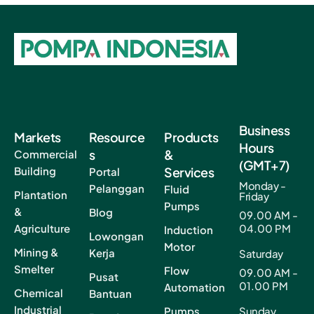
Business
Markets
Resource
Products
Hours
s
&
Commercial
(GMT+7)
Building
Services
Portal
Monday -
Pelanggan
Fluid
Plantation
Friday
Pumps
&
Blog
09.00 AM -
Agriculture
04.00 PM
Induction
Lowongan
Motor
Mining &
Kerja
Saturday
Smelter
Flow
09.00 AM -
Pusat
01.00 PM
Automation
Chemical
Bantuan
Industrial
Pumps
Sunday