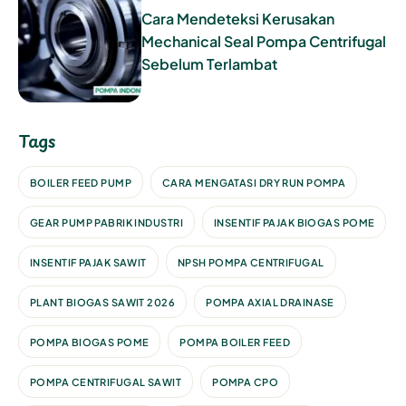
Cara Mendeteksi Kerusakan
Mechanical Seal Pompa Centrifugal
Sebelum Terlambat
Tags
BOILER FEED PUMP
CARA MENGATASI DRY RUN POMPA
GEAR PUMP PABRIK INDUSTRI
INSENTIF PAJAK BIOGAS POME
INSENTIF PAJAK SAWIT
NPSH POMPA CENTRIFUGAL
PLANT BIOGAS SAWIT 2026
POMPA AXIAL DRAINASE
POMPA BIOGAS POME
POMPA BOILER FEED
POMPA CENTRIFUGAL SAWIT
POMPA CPO