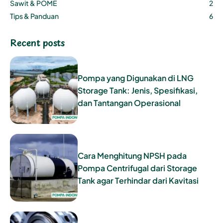
Sawit & POME
2
Tips & Panduan
6
Recent posts
Pompa yang Digunakan di LNG
Storage Tank: Jenis, Spesifikasi,
dan Tantangan Operasional
Cara Menghitung NPSH pada
Pompa Centrifugal dari Storage
Tank agar Terhindar dari Kavitasi