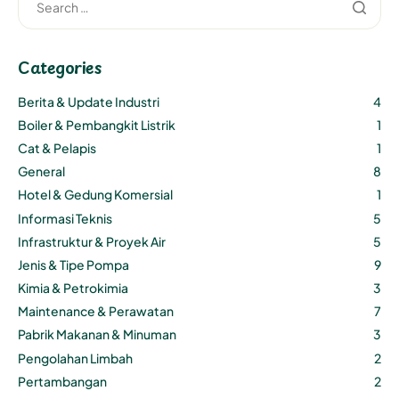
Categories
Berita & Update Industri
4
Boiler & Pembangkit Listrik
1
Cat & Pelapis
1
General
8
Hotel & Gedung Komersial
1
Informasi Teknis
5
Infrastruktur & Proyek Air
5
Jenis & Tipe Pompa
9
Kimia & Petrokimia
3
Maintenance & Perawatan
7
Pabrik Makanan & Minuman
3
Pengolahan Limbah
2
Pertambangan
2