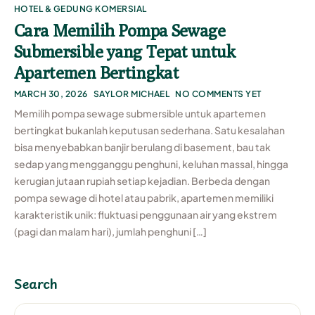
HOTEL & GEDUNG KOMERSIAL
Cara Memilih Pompa Sewage
Submersible yang Tepat untuk
Apartemen Bertingkat
MARCH 30, 2026
SAYLOR MICHAEL
NO COMMENTS YET
Memilih pompa sewage submersible untuk apartemen
bertingkat bukanlah keputusan sederhana. Satu kesalahan
bisa menyebabkan banjir berulang di basement, bau tak
sedap yang mengganggu penghuni, keluhan massal, hingga
kerugian jutaan rupiah setiap kejadian. Berbeda dengan
pompa sewage di hotel atau pabrik, apartemen memiliki
karakteristik unik: fluktuasi penggunaan air yang ekstrem
(pagi dan malam hari), jumlah penghuni […]
Search