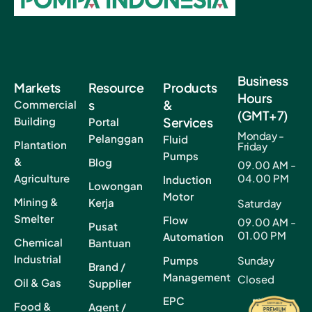
Business
Markets
Resource
Products
Hours
s
&
Commercial
(GMT+7)
Building
Services
Portal
Monday -
Pelanggan
Fluid
Plantation
Friday
Pumps
&
Blog
09.00 AM -
Agriculture
04.00 PM
Induction
Lowongan
Motor
Mining &
Kerja
Saturday
Smelter
Flow
09.00 AM -
Pusat
01.00 PM
Automation
Chemical
Bantuan
Industrial
Pumps
Sunday
Brand /
Management
Closed
Oil & Gas
Supplier
EPC
Food &
Agent /