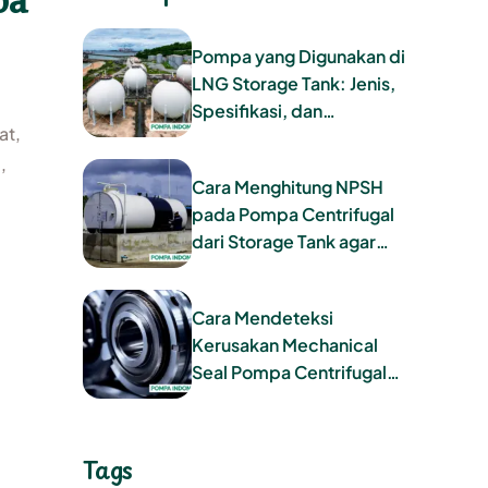
Pompa yang Digunakan di
LNG Storage Tank: Jenis,
Spesifikasi, dan
at,
Tantangan Operasional
,
Cara Menghitung NPSH
pada Pompa Centrifugal
dari Storage Tank agar
Terhindar dari Kavitasi
Cara Mendeteksi
Kerusakan Mechanical
Seal Pompa Centrifugal
Sebelum Terlambat
Tags