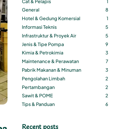
Cat & Pelapis
1
General
8
Hotel & Gedung Komersial
1
Informasi Teknis
5
Infrastruktur & Proyek Air
5
Jenis & Tipe Pompa
9
Kimia & Petrokimia
3
Maintenance & Perawatan
7
Pabrik Makanan & Minuman
3
Pengolahan Limbah
2
Pertambangan
2
Sawit & POME
2
Tips & Panduan
6
Recent posts
pa