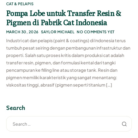
CAT & PELAPIS
Pompa Lobe untuk Transfer Resin &
Pigmen di Pabrik Cat Indonesia
MARCH 30, 2026
SAYLOR MICHAEL
NO COMMENTS YET
Industri cat dan pelapis (paint & coatings) di Indonesia terus
tumbuh pesat seiring dengan pembangunan infrastruktur dan
properti. Salah satu proses kritis dalam produksi cat adalah
transfer resin, pigmen, dan formulasi kental dari tangki
pencampuran ke filling line atau storage tank. Resin dan
pigmen memiliki karakteristik yang sangat menantang:
viskositas tinggi, abrasif (pigmen seperti titanium […]
Search