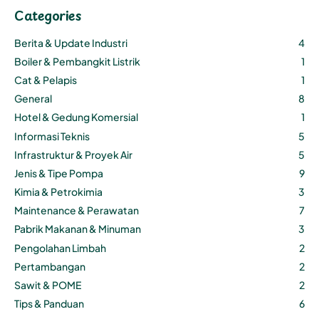
Categories
Berita & Update Industri
4
Boiler & Pembangkit Listrik
1
Cat & Pelapis
1
General
8
Hotel & Gedung Komersial
1
Informasi Teknis
5
Infrastruktur & Proyek Air
5
Jenis & Tipe Pompa
9
Kimia & Petrokimia
3
Maintenance & Perawatan
7
Pabrik Makanan & Minuman
3
Pengolahan Limbah
2
Pertambangan
2
Sawit & POME
2
Tips & Panduan
6