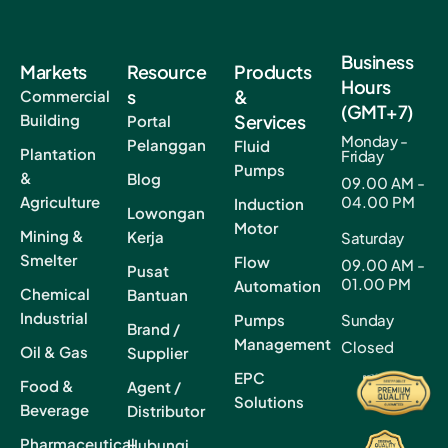
Business
Markets
Resource
Products
Hours
s
&
Commercial
(GMT+7)
Building
Services
Portal
Monday -
Pelanggan
Fluid
Plantation
Friday
Pumps
&
Blog
09.00 AM -
Agriculture
04.00 PM
Induction
Lowongan
Motor
Mining &
Kerja
Saturday
Smelter
Flow
09.00 AM -
Pusat
01.00 PM
Automation
Chemical
Bantuan
Industrial
Pumps
Sunday
Brand /
Management
Closed
Oil & Gas
Supplier
EPC
Food &
Agent /
Solutions
Beverage
Distributor
Pharmaceutical
Hubungi