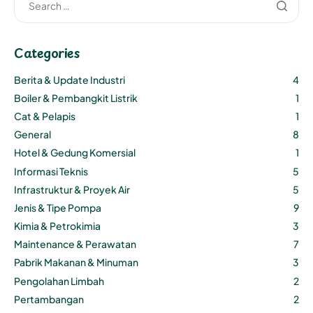
Categories
Berita & Update Industri
4
Boiler & Pembangkit Listrik
1
Cat & Pelapis
1
General
8
Hotel & Gedung Komersial
1
Informasi Teknis
5
Infrastruktur & Proyek Air
5
Jenis & Tipe Pompa
9
Kimia & Petrokimia
3
Maintenance & Perawatan
7
Pabrik Makanan & Minuman
3
Pengolahan Limbah
2
Pertambangan
2