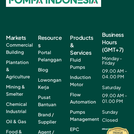
Business
Markets
Resource
Products
Hours
s
&
Commercial
(GMT+7)
Building
Services
Portal
Monday -
Pelanggan
Fluid
Plantation
Friday
Pumps
&
Blog
09.00 AM -
Agriculture
04.00 PM
Induction
Lowongan
Motor
Mining &
Kerja
Saturday
Smelter
Flow
09.00 AM -
Pusat
01.00 PM
Automation
Chemical
Bantuan
Industrial
Pumps
Sunday
Brand /
Management
Closed
Oil & Gas
Supplier
EPC
Food &
Agent /