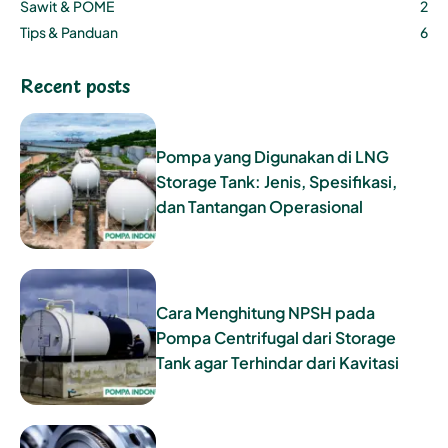
Sawit & POME
2
Tips & Panduan
6
Recent posts
Pompa yang Digunakan di LNG
Storage Tank: Jenis, Spesifikasi,
dan Tantangan Operasional
Cara Menghitung NPSH pada
Pompa Centrifugal dari Storage
Tank agar Terhindar dari Kavitasi