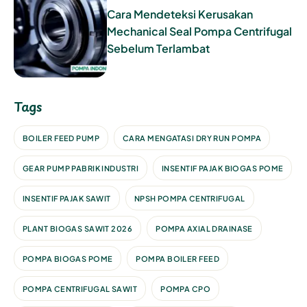
Cara Mendeteksi Kerusakan
Mechanical Seal Pompa Centrifugal
Sebelum Terlambat
Tags
BOILER FEED PUMP
CARA MENGATASI DRY RUN POMPA
GEAR PUMP PABRIK INDUSTRI
INSENTIF PAJAK BIOGAS POME
INSENTIF PAJAK SAWIT
NPSH POMPA CENTRIFUGAL
PLANT BIOGAS SAWIT 2026
POMPA AXIAL DRAINASE
POMPA BIOGAS POME
POMPA BOILER FEED
POMPA CENTRIFUGAL SAWIT
POMPA CPO