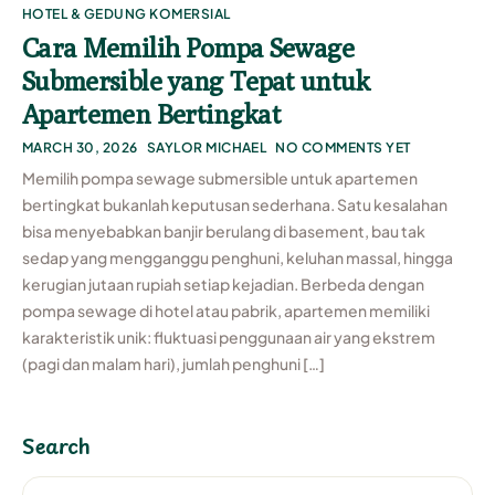
HOTEL & GEDUNG KOMERSIAL
Cara Memilih Pompa Sewage
Submersible yang Tepat untuk
Apartemen Bertingkat
MARCH 30, 2026
SAYLOR MICHAEL
NO COMMENTS YET
Memilih pompa sewage submersible untuk apartemen
bertingkat bukanlah keputusan sederhana. Satu kesalahan
bisa menyebabkan banjir berulang di basement, bau tak
sedap yang mengganggu penghuni, keluhan massal, hingga
kerugian jutaan rupiah setiap kejadian. Berbeda dengan
pompa sewage di hotel atau pabrik, apartemen memiliki
karakteristik unik: fluktuasi penggunaan air yang ekstrem
(pagi dan malam hari), jumlah penghuni […]
Search