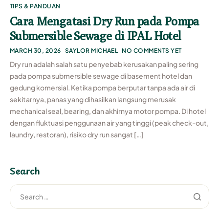
TIPS & PANDUAN
Cara Mengatasi Dry Run pada Pompa
Submersible Sewage di IPAL Hotel
MARCH 30, 2026
SAYLOR MICHAEL
NO COMMENTS YET
Dry run adalah salah satu penyebab kerusakan paling sering
pada pompa submersible sewage di basement hotel dan
gedung komersial. Ketika pompa berputar tanpa ada air di
sekitarnya, panas yang dihasilkan langsung merusak
mechanical seal, bearing, dan akhirnya motor pompa. Di hotel
dengan fluktuasi penggunaan air yang tinggi (peak check-out,
laundry, restoran), risiko dry run sangat […]
Search