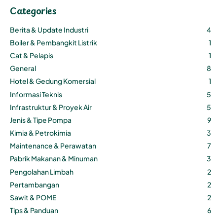
Categories
Berita & Update Industri
4
Boiler & Pembangkit Listrik
1
Cat & Pelapis
1
General
8
Hotel & Gedung Komersial
1
Informasi Teknis
5
Infrastruktur & Proyek Air
5
Jenis & Tipe Pompa
9
Kimia & Petrokimia
3
Maintenance & Perawatan
7
Pabrik Makanan & Minuman
3
Pengolahan Limbah
2
Pertambangan
2
Sawit & POME
2
Tips & Panduan
6