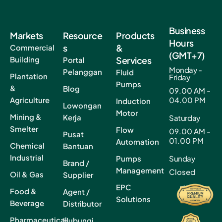
Business
Markets
Resource
Products
Hours
s
&
Commercial
(GMT+7)
Building
Services
Portal
Monday -
Pelanggan
Fluid
Plantation
Friday
Pumps
&
Blog
09.00 AM -
Agriculture
04.00 PM
Induction
Lowongan
Motor
Mining &
Kerja
Saturday
Smelter
Flow
09.00 AM -
Pusat
01.00 PM
Automation
Chemical
Bantuan
Industrial
Pumps
Sunday
Brand /
Management
Closed
Oil & Gas
Supplier
EPC
Food &
Agent /
Solutions
Beverage
Distributor
Pharmaceutical
Hubungi