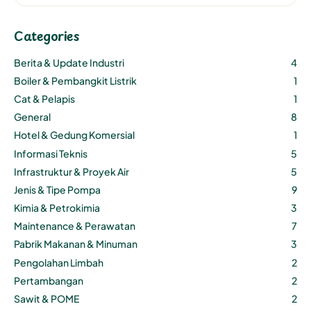
Categories
Berita & Update Industri
4
Boiler & Pembangkit Listrik
1
Cat & Pelapis
1
General
8
Hotel & Gedung Komersial
1
Informasi Teknis
5
Infrastruktur & Proyek Air
5
Jenis & Tipe Pompa
9
Kimia & Petrokimia
3
Maintenance & Perawatan
7
Pabrik Makanan & Minuman
3
Pengolahan Limbah
2
Pertambangan
2
Sawit & POME
2