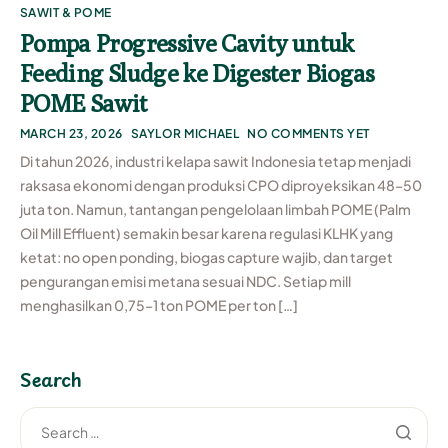
SAWIT & POME
Pompa Progressive Cavity untuk
Feeding Sludge ke Digester Biogas
POME Sawit
MARCH 23, 2026
SAYLOR MICHAEL
NO COMMENTS YET
Di tahun 2026, industri kelapa sawit Indonesia tetap menjadi
raksasa ekonomi dengan produksi CPO diproyeksikan 48–50
juta ton. Namun, tantangan pengelolaan limbah POME (Palm
Oil Mill Effluent) semakin besar karena regulasi KLHK yang
ketat: no open ponding, biogas capture wajib, dan target
pengurangan emisi metana sesuai NDC. Setiap mill
menghasilkan 0,75–1 ton POME per ton […]
Search