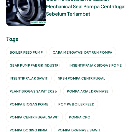
Mechanical Seal Pompa Centrifugal
Sebelum Terlambat
Tags
BOILER FEED PUMP
CARA MENGATASI DRY RUN POMPA
GEAR PUMP PABRIK INDUSTRI
INSENTIF PAJAK BIOGAS POME
INSENTIF PAJAK SAWIT
NPSH POMPA CENTRIFUGAL
PLANT BIOGAS SAWIT 2026
POMPA AXIAL DRAINASE
POMPA BIOGAS POME
POMPA BOILER FEED
POMPA CENTRIFUGAL SAWIT
POMPA CPO
POMPA DOSING KIMIA
POMPA DRAINASE SAWIT