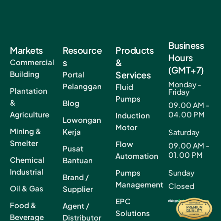
Business
Markets
Resource
Products
Hours
s
&
Commercial
(GMT+7)
Building
Services
Portal
Monday -
Pelanggan
Fluid
Plantation
Friday
Pumps
&
Blog
09.00 AM -
Agriculture
04.00 PM
Induction
Lowongan
Motor
Mining &
Kerja
Saturday
Smelter
Flow
09.00 AM -
Pusat
01.00 PM
Automation
Chemical
Bantuan
Industrial
Pumps
Sunday
Brand /
Management
Closed
Oil & Gas
Supplier
EPC
Food &
Agent /
Solutions
Beverage
Distributor