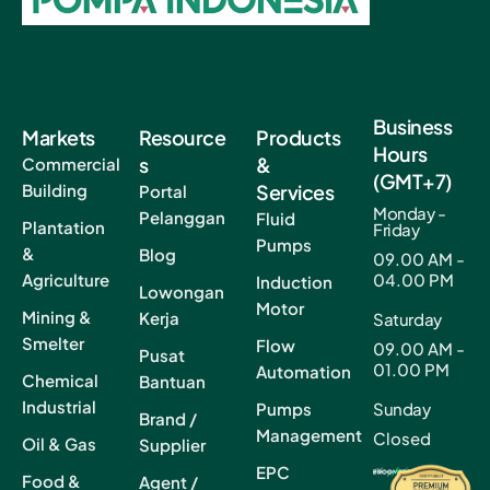
Business
Markets
Resource
Products
Hours
s
&
Commercial
(GMT+7)
Building
Services
Portal
Monday -
Pelanggan
Fluid
Plantation
Friday
Pumps
&
Blog
09.00 AM -
Agriculture
04.00 PM
Induction
Lowongan
Motor
Mining &
Kerja
Saturday
Smelter
Flow
09.00 AM -
Pusat
01.00 PM
Automation
Chemical
Bantuan
Industrial
Pumps
Sunday
Brand /
Management
Closed
Oil & Gas
Supplier
EPC
Food &
Agent /