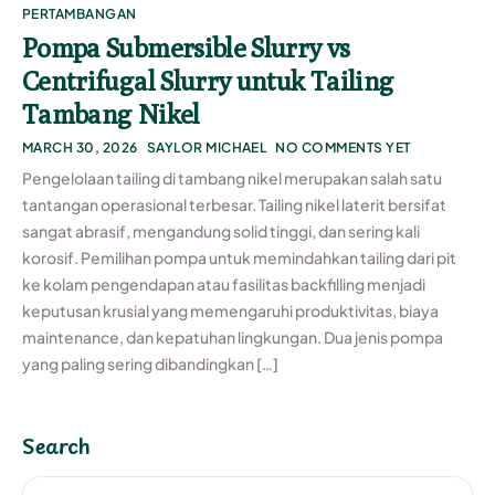
PERTAMBANGAN
Pompa Submersible Slurry vs
Centrifugal Slurry untuk Tailing
Tambang Nikel
MARCH 30, 2026
SAYLOR MICHAEL
NO COMMENTS YET
Pengelolaan tailing di tambang nikel merupakan salah satu
tantangan operasional terbesar. Tailing nikel laterit bersifat
sangat abrasif, mengandung solid tinggi, dan sering kali
korosif. Pemilihan pompa untuk memindahkan tailing dari pit
ke kolam pengendapan atau fasilitas backfilling menjadi
keputusan krusial yang memengaruhi produktivitas, biaya
maintenance, dan kepatuhan lingkungan. Dua jenis pompa
yang paling sering dibandingkan […]
Search