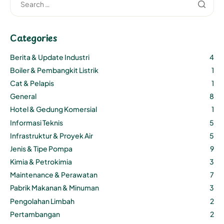
Categories
Berita & Update Industri
4
Boiler & Pembangkit Listrik
1
Cat & Pelapis
1
General
8
Hotel & Gedung Komersial
1
Informasi Teknis
5
Infrastruktur & Proyek Air
5
Jenis & Tipe Pompa
9
Kimia & Petrokimia
3
Maintenance & Perawatan
7
Pabrik Makanan & Minuman
3
Pengolahan Limbah
2
Pertambangan
2