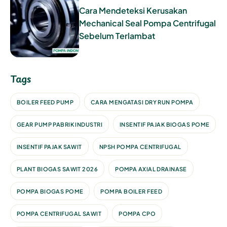
Cara Mendeteksi Kerusakan
Mechanical Seal Pompa Centrifugal
Sebelum Terlambat
Tags
BOILER FEED PUMP
CARA MENGATASI DRY RUN POMPA
GEAR PUMP PABRIK INDUSTRI
INSENTIF PAJAK BIOGAS POME
INSENTIF PAJAK SAWIT
NPSH POMPA CENTRIFUGAL
PLANT BIOGAS SAWIT 2026
POMPA AXIAL DRAINASE
POMPA BIOGAS POME
POMPA BOILER FEED
POMPA CENTRIFUGAL SAWIT
POMPA CPO