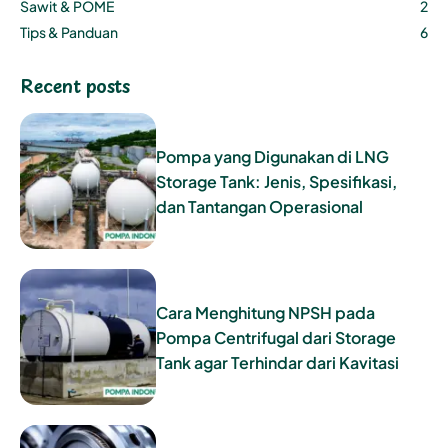
Sawit & POME
2
Tips & Panduan
6
Recent posts
Pompa yang Digunakan di LNG
Storage Tank: Jenis, Spesifikasi,
dan Tantangan Operasional
Cara Menghitung NPSH pada
Pompa Centrifugal dari Storage
Tank agar Terhindar dari Kavitasi