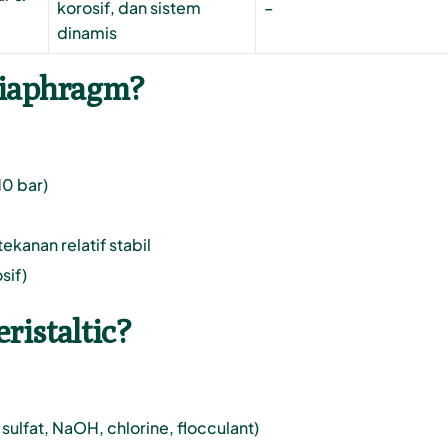
korosif, dan sistem
–
dinamis
Diaphragm?
10 bar)
kanan relatif stabil
sif)
ristaltic?
sulfat, NaOH, chlorine, flocculant)