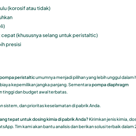
lu (korosif atau tidak)
tuhkan
i)
 cepat (khususnya selang untuk peristaltic)
ih presisi
pompa peristaltic
umumnya menjadi pilihan yang lebih unggul dalam 
biaya kepemilikan jangka panjang. Sementara
pompa diaphragm
 tinggi dan budget awal terbatas.
an sistem, dan prioritas keselamatan di pabrik Anda.
ng tepat untuk dosing kimia di pabrik Anda?
Kirimkan jenis kimia, dos
tsApp. Tim kami akan bantu analisis dan berikan solusi terbaik dalam 