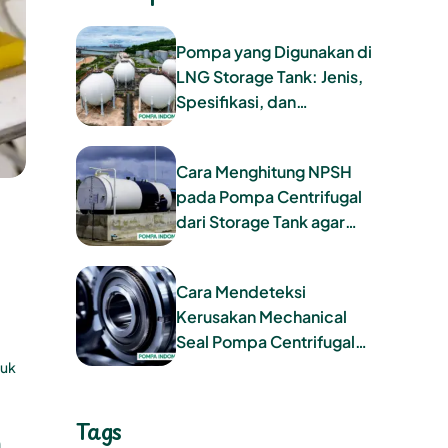
Pompa yang Digunakan di
LNG Storage Tank: Jenis,
Spesifikasi, dan
Tantangan Operasional
Cara Menghitung NPSH
pada Pompa Centrifugal
dari Storage Tank agar
Terhindar dari Kavitasi
Cara Mendeteksi
Kerusakan Mechanical
Seal Pompa Centrifugal
Sebelum Terlambat
tuk
Tags
a