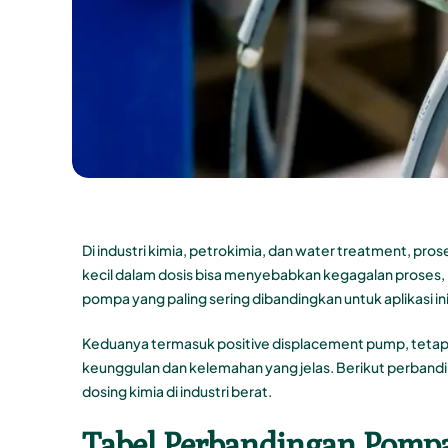
Di industri kimia, petrokimia, dan water treatment, prose
kecil dalam dosis bisa menyebabkan kegagalan proses, 
pompa yang paling sering dibandingkan untuk aplikasi in
Keduanya termasuk positive displacement pump, tetapi
keunggulan dan kelemahan yang jelas. Berikut perbandi
dosing kimia di industri berat.
Tabel Perbandingan Pompa