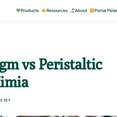
Products
Resources
About
Portal Pel
m vs Peristaltic
Kimia
S YET