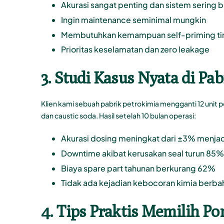
Akurasi sangat penting dan sistem sering
Ingin maintenance seminimal mungkin
Membutuhkan kemampuan self-priming ting
Prioritas keselamatan dan zero leakage
3. Studi Kasus Nyata di Pa
Klien
kami
sebuah pabrik petrokimia mengganti 12 unit 
dan caustic soda. Hasil setelah 10 bulan operasi:
Akurasi dosing meningkat dari ±3% menja
Downtime akibat kerusakan seal turun 85%
Biaya spare part tahunan berkurang 62%
Tidak ada kejadian kebocoran kimia berba
4. Tips Praktis Memilih P