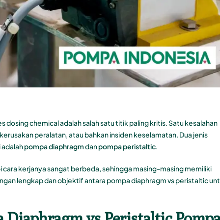
s dosing chemical adalah salah satu titik paling kritis. Satu kesalahan
kerusakan peralatan, atau bahkan insiden keselamatan. Dua jenis
i adalah
pompa diaphragm
dan
pompa peristaltic
.
 cara kerjanya sangat berbeda, sehingga masing-masing memiliki
ngan lengkap dan objektif antara pompa diaphragm vs peristaltic un
 Diaphragm vs Peristaltic Pomp