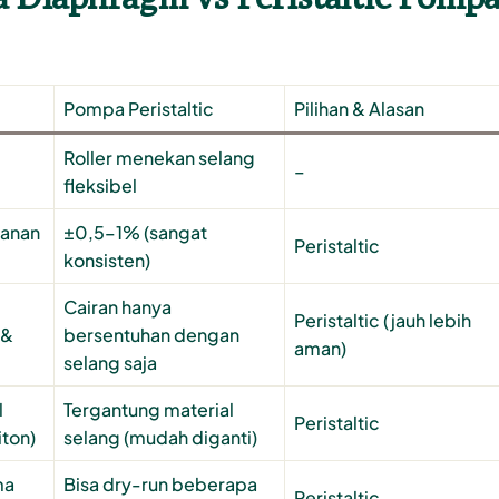
Pompa Peristaltic
Pilihan & Alasan
Roller menekan selang
–
fleksibel
kanan
±0,5–1% (sangat
Peristaltic
konsisten)
Cairan hanya
Peristaltic (jauh lebih
 &
bersentuhan dengan
aman)
selang saja
l
Tergantung material
Peristaltic
ton)
selang (mudah diganti)
ma
Bisa dry-run beberapa
Peristaltic