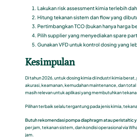
Lakukan risk assessment kimia terlebih dahu
Hitung tekanan sistem dan flow yang dibu
Pertimbangkan TCO (bukan hanya harga bel
Pilih supplier yang menyediakan spare part
Gunakan VFD untuk kontrol dosing yang leb
Kesimpulan
Di tahun 2026, untuk dosing kimia di industri kimia berat,
akurasi, keamanan, kemudahan maintenance, dan total 
masih relevan untuk aplikasi yang membutuhkan tekanan
Pilihan terbaik selalu tergantung pada jenis kimia, tekan
Butuh rekomendasi pompa diaphragm atau peristaltic ya
per jam, tekanan sistem, dan kondisi operasional via Wha
jam.