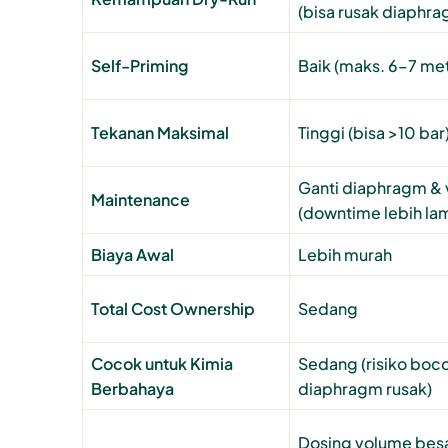
(bisa rusak diaphr
Self-Priming
Baik (maks. 6–7 me
Tekanan Maksimal
Tinggi (bisa >10 bar
Ganti diaphragm & 
Maintenance
(downtime lebih la
Biaya Awal
Lebih murah
Total Cost Ownership
Sedang
Cocok untuk Kimia
Sedang (risiko boco
Berbahaya
diaphragm rusak)
Dosing volume bes