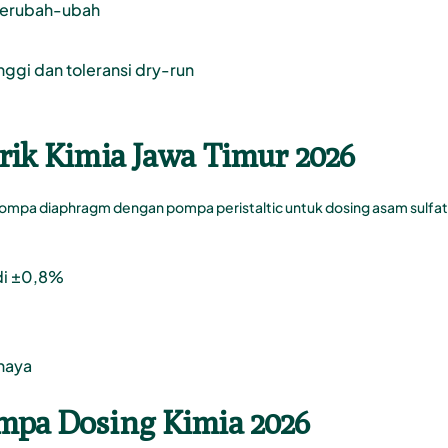
 berubah-ubah
gi dan toleransi dry-run
brik Kimia Jawa Timur 2026
pompa diaphragm dengan pompa peristaltic untuk dosing asam sulfat
di ±0,8%
haya
ompa Dosing Kimia 2026