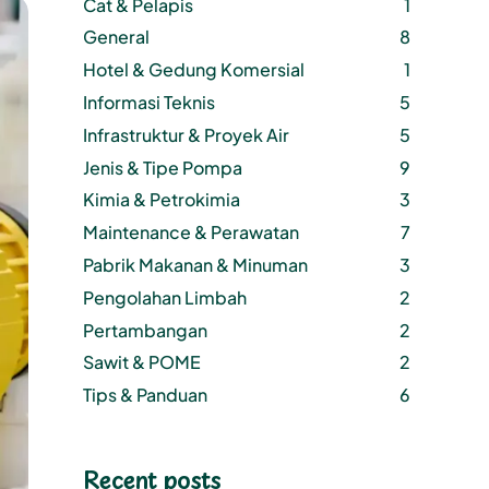
Cat & Pelapis
1
General
8
Hotel & Gedung Komersial
1
Informasi Teknis
5
Infrastruktur & Proyek Air
5
Jenis & Tipe Pompa
9
Kimia & Petrokimia
3
Maintenance & Perawatan
7
Pabrik Makanan & Minuman
3
Pengolahan Limbah
2
Pertambangan
2
Sawit & POME
2
Tips & Panduan
6
Recent posts