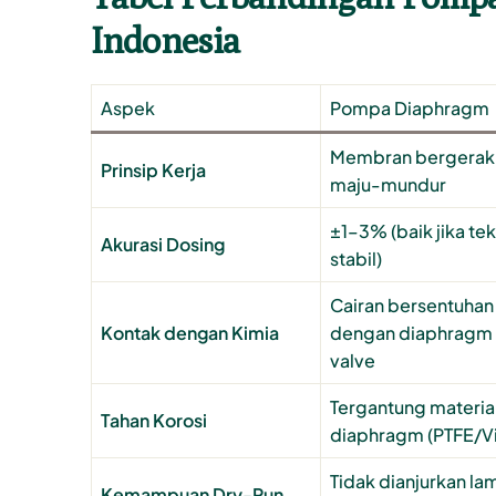
Indonesia
Aspek
Pompa Diaphragm
Membran bergerak
Prinsip Kerja
maju-mundur
±1–3% (baik jika te
Akurasi Dosing
stabil)
Cairan bersentuhan
Kontak dengan Kimia
dengan diaphragm
valve
Tergantung materia
Tahan Korosi
diaphragm (PTFE/Vi
Tidak dianjurkan la
Kemampuan Dry-Run