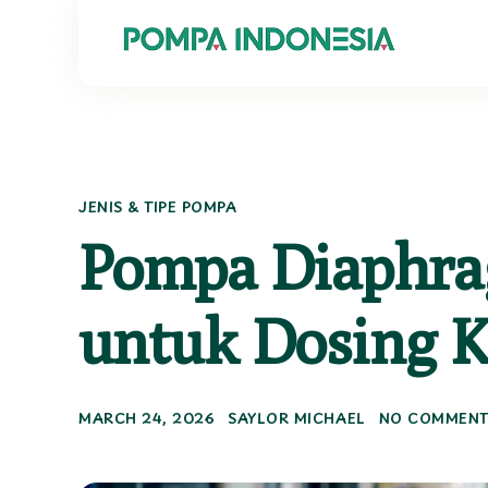
A
l
t
e
r
n
JENIS & TIPE POMPA
a
t
Pompa Diaphrag
i
v
e
:
untuk Dosing 
MARCH 24, 2026
SAYLOR MICHAEL
NO COMMENT