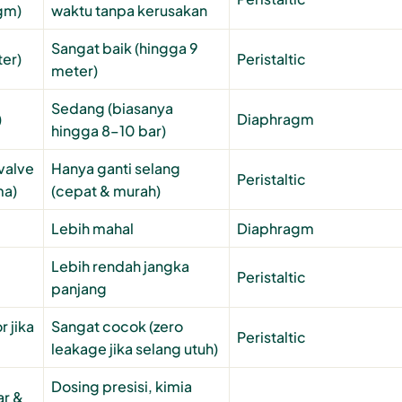
agm)
waktu tanpa kerusakan
Sangat baik (hingga 9
ter)
Peristaltic
meter)
Sedang (biasanya
)
Diaphragm
hingga 8–10 bar)
valve
Hanya ganti selang
Peristaltic
ma)
(cepat & murah)
Lebih mahal
Diaphragm
Lebih rendah jangka
Peristaltic
panjang
r jika
Sangat cocok (zero
Peristaltic
leakage jika selang utuh)
Dosing presisi, kimia
ar &